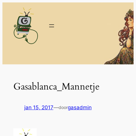
Ga
naar
de
inhoud
Gasablanca_Mannetje
jan 15, 2017
—
gasadmin
door